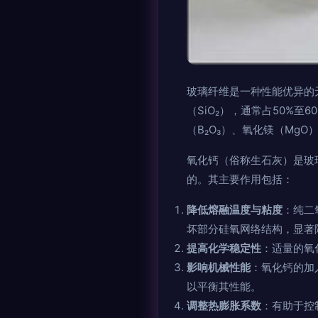
玻璃纤维是一种性能优异的
（SiO₂），通常占50%
（B₂O₃）、氧化镁（Mg
氧化钙（俗称生石灰）是玻
的。其主要作用包括：
降低熔融温度与粘度
：纯二
坏部分硅氧网络结构，显著
提高化学稳定性
：适量的氧
影响机械性能
：氧化钙的加
以平衡其性能。
调整热膨胀系数
：有助于控